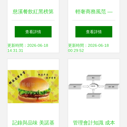
慈溪餐飲紅黑榜第
輕奢商務風范 —
14期 景區(qū)餐飲
基于SSM框架的前
查看詳情
查看詳情
的食品安全，請你
后臺酒店管理系統
更新時間：2026-06-18
更新時間：2026-06-18
14:31:31
00:29:52
來監(jiān)督，從酒
(tǒng)實踐
店管理看行業(yè)
標桿
記錄與品味 美諾基
管理會計知識 成本